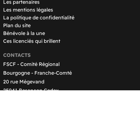
Les partenaires
Les mentions légales
La politique de confidentialité
Plan du site
Bénévole à la une
Ces licenciés qui brillent
CONTACTS
FSCF - Comité Régional
Bourgogne - Franche-Comté
20 rue Mégevand
25041 Besançon Cedex
03 81 25 28 12
contact@fscf-bfc.fr
© 2026 FSCF-BFC - Développé par
nyroDev
- Graphisme
par
Com Un Nuage