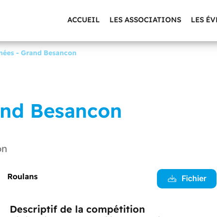
ACCUEIL
LES ASSOCIATIONS
LES É
inées - Grand Besancon
rand Besancon
on
Roulans
Fichier
Descriptif de la compétition