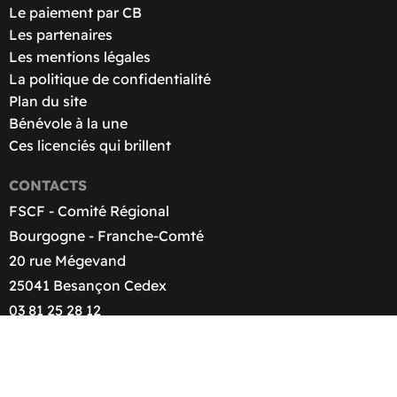
Le paiement par CB
Les partenaires
Les mentions légales
La politique de confidentialité
Plan du site
Bénévole à la une
Ces licenciés qui brillent
CONTACTS
FSCF - Comité Régional
Bourgogne - Franche-Comté
20 rue Mégevand
25041 Besançon Cedex
03 81 25 28 12
contact@fscf-bfc.fr
© 2026 FSCF-BFC - Développé par
nyroDev
- Graphisme