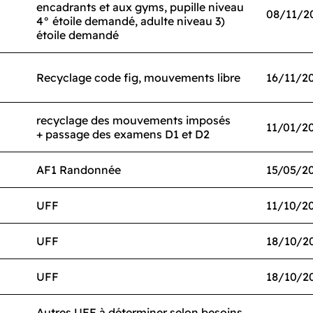
encadrants et aux gyms, pupille niveau
08/11/2
4° étoile demandé, adulte niveau 3)
étoile demandé
Recyclage code fig, mouvements libre
16/11/2
recyclage des mouvements imposés
11/01/2
+ passage des examens D1 et D2
AF1 Randonnée
15/05/2
UFF
11/10/2
UFF
18/10/2
UFF
18/10/2
Autres UFF à déterminer selon besoins