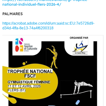
national-individuel-flers-2026-4/
PALMARES
https://acrobat.adobe.com/id/urn:aaid:sc:EU:7e5726d9-
d34d-4ffa-8e13-74a4f6200318