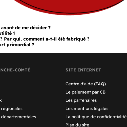
s avant de me décider ?
tilité ?
 ? Par qui, comment a-t-il été fabriqué ?
ort primordial ?
ANCHE-COMTÉ
SITE INTERNET
Centre d'aide (FAQ)
Le paiement par CB
x
Les partenaires
 régionales
Les mentions légales
s départementales
La politique de confidentialité
Plan du site