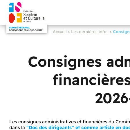
Accueil
>
Les dernières infos
>
Consigne
Consignes adm
financière
2026
Les consignes administratives et financières du Com
dans la
"Doc des dirigeants" et comme article en d