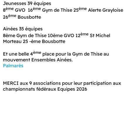
Jeunesses 39 équipes
ème
ème
ème
8
GVO 16
Gym de Thise 25
Alerte Grayloise
ème
26
Bousbotte
Ainées 35 équipes
ème
8ème Gym de Thise 10ème GVO 12
St Michel
Morteau 25 -ème Bousbotte
ème
Et une belle 4
place pour la Gym de Thise au
mouvement Ensembles Ainées.
Palmarès
MERCI aux 9 associations pour leur participation aux
championnats fédéraux Equipes 2026