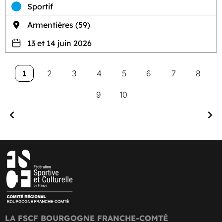
Sportif
Armentières (59)
13 et 14 juin 2026
1
2
3
4
5
6
7
8
9
10
LA FSCF BOURGOGNE FRANCHE-COMTÉ