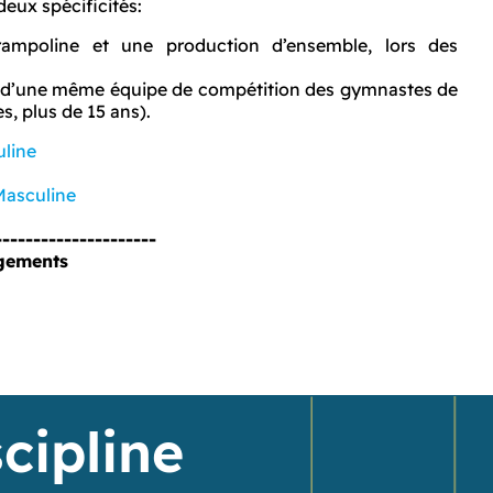
deux spécificités:
trampoline et une production d’ensemble, lors des
in d’une même équipe de compétition des gymnastes de
es, plus de 15 ans).
uline
asculine
---------------------
gements
cipline