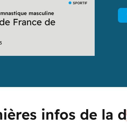
SALINS LE
SPORTIF
ymnastique masculine
Gymnasti
 de France de
Anima
"Pupil
5
Par
Comité 
ières infos de la d