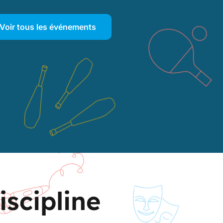
S BAINS (39)
FORMATI
que masculine
Voir tous les événements
teurs "Jeunes poussins" et
les" - Session 1
Régional B-FC
, le 25/06/2026
iscipline